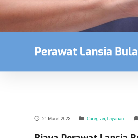
Perawat Lansia Bul
21 Maret 2023
Caregiver
,
Layanan
Biaya Perawat Lansia 