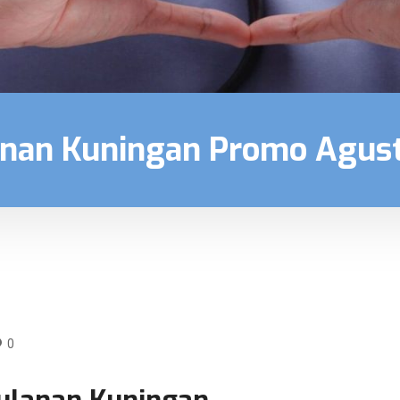
anan Kuningan Promo Agus
0
Bulanan Kuningan