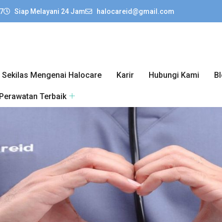
7
Siap Melayani 24 Jam
halocareid@gmail.com
Sekilas Mengenai Halocare
Karir
Hubungi Kami
B
 Perawatan Terbaik