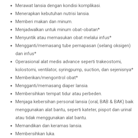
Merawat lansia dengan kondisi komplikasi.
Menerapkan kebutuhan nutrisi lansia.
Memberi makan dan minum.
Menjadwalkan untuk minum obat-obatan*
Menyuntik atau memasukan obat melalui infus*
Mengganti/memasang tube pernapasan (selang oksigen)
dan infus*
Operasional alat medis advance seperti trakeostomi,
kolostomi, ventilator, syringpump, suction, dan sejenisnya*
Memberikan/mengontrol obat*
Mengganti/memasang diaper lansia.
Membersihkan tempat tidur atau perbeden.
Menjaga kebersihan personal lansia (oral, BAB & BAK) baik
menggunakan alat bantu, seperti kateter, pispot dan urinal
atau tidak menggunakan alat bantu.
Memandikan dan keramas lansia.
Membersihkan luka.