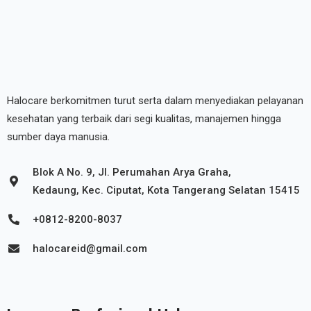
Halocare berkomitmen turut serta dalam menyediakan pelayanan
kesehatan yang terbaik dari segi kualitas, manajemen hingga
sumber daya manusia.
Blok A No. 9, Jl. Perumahan Arya Graha,
Kedaung, Kec. Ciputat, Kota Tangerang Selatan 15415
+0812-8200-8037
halocareid@gmail.com