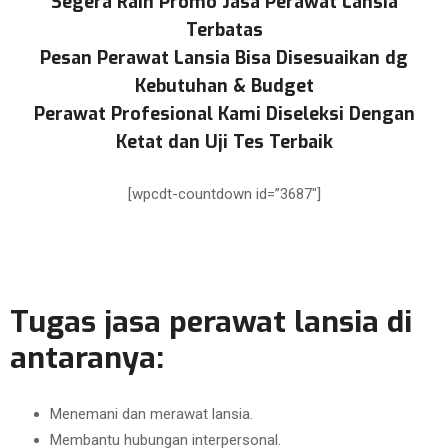
Segera Raih Promo Jasa Perawat Lansia
Terbatas
Pesan Perawat Lansia Bisa Disesuaikan dg
Kebutuhan & Budget
Perawat Profesional Kami Diseleksi Dengan
Ketat dan Uji Tes Terbaik
[wpcdt-countdown id=”3687″]
Tugas jasa perawat lansia di
antaranya:
Menemani dan merawat lansia.
Membantu hubungan interpersonal.