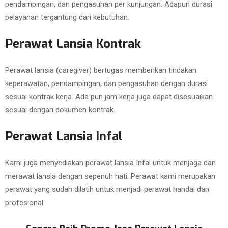
pendampingan, dan pengasuhan per kunjungan. Adapun durasi
pelayanan tergantung dari kebutuhan.
Perawat Lansia Kontrak
Perawat lansia (caregiver) bertugas memberikan tindakan
keperawatan, pendampingan, dan pengasuhan dengan durasi
sesuai kontrak kerja. Ada pun jam kerja juga dapat disesuaikan
sesuai dengan dokumen kontrak.
Perawat Lansia Infal
Kami juga menyediakan perawat lansia Infal untuk menjaga dan
merawat lansia dengan sepenuh hati. Perawat kami merupakan
perawat yang sudah dilatih untuk menjadi perawat handal dan
profesional.