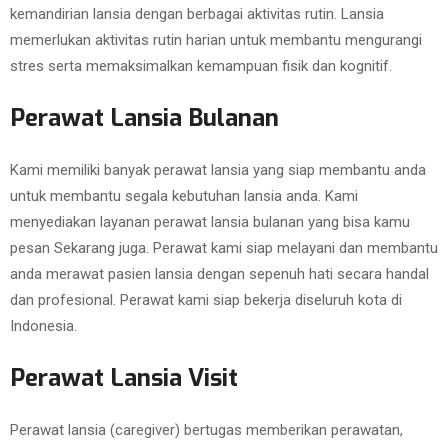
kemandirian lansia dengan berbagai aktivitas rutin. Lansia
memerlukan aktivitas rutin harian untuk membantu mengurangi
stres serta memaksimalkan kemampuan fisik dan kognitif.
Perawat Lansia Bulanan
Kami memiliki banyak perawat lansia yang siap membantu anda
untuk membantu segala kebutuhan lansia anda. Kami
menyediakan layanan perawat lansia bulanan yang bisa kamu
pesan Sekarang juga. Perawat kami siap melayani dan membantu
anda merawat pasien lansia dengan sepenuh hati secara handal
dan profesional. Perawat kami siap bekerja diseluruh kota di
Indonesia.
Perawat Lansia Visit
Perawat lansia (caregiver) bertugas memberikan perawatan,