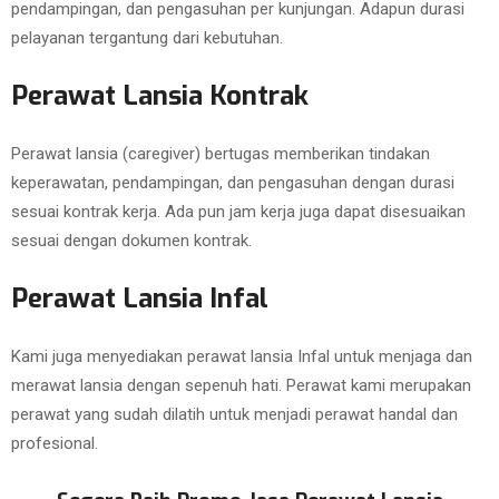
pendampingan, dan pengasuhan per kunjungan. Adapun durasi
pelayanan tergantung dari kebutuhan.
Perawat Lansia Kontrak
Perawat lansia (caregiver) bertugas memberikan tindakan
keperawatan, pendampingan, dan pengasuhan dengan durasi
sesuai kontrak kerja. Ada pun jam kerja juga dapat disesuaikan
sesuai dengan dokumen kontrak.
Perawat Lansia Infal
Kami juga menyediakan perawat lansia Infal untuk menjaga dan
merawat lansia dengan sepenuh hati. Perawat kami merupakan
perawat yang sudah dilatih untuk menjadi perawat handal dan
profesional.