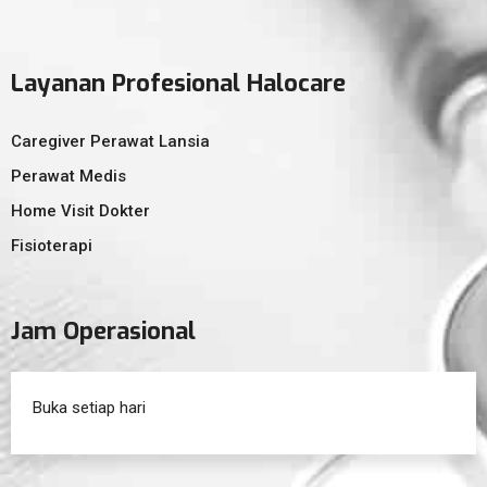
Layanan Profesional Halocare
Caregiver Perawat Lansia
Perawat Medis
Home Visit Dokter
Fisioterapi
Jam Operasional
Buka setiap hari