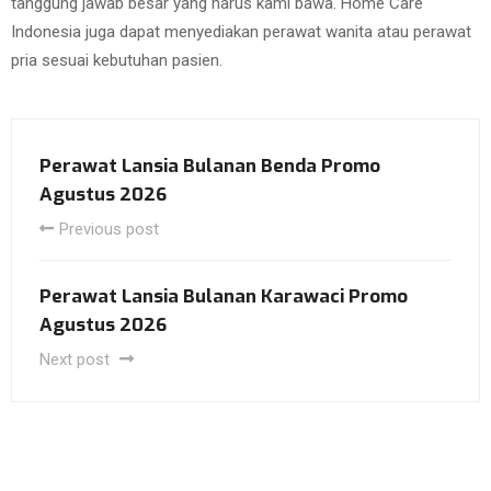
tanggung jawab besar yang harus kami bawa. Home Care
Indonesia juga dapat menyediakan perawat wanita atau perawat
pria sesuai kebutuhan pasien.
Perawat Lansia Bulanan Benda Promo
Agustus 2026
Previous post
Perawat Lansia Bulanan Karawaci Promo
Agustus 2026
Next post