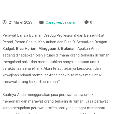
21 Maret 2023
Caregiver
,
Layanan
0
Perawat Lansia Bulanan Ciledug Profesional dan Bersertifikat
Resmi, Pesan Sesuai Kebutuhan dan Bisa Di Sesuaikan Dengan
Budget,
Bisa Harian, Mingguan & Bulanan
. Apakah Anda
sedang dihadapkan oleh situasi di mana orang terkasih di rumah
mengalami sakit dan membutuhkan banyak bantuan untuk
beraktivitas sehari-hari? Akan tetapi, adanya kesibukan dan
kewajiban pribadi membuat Anda tidak bisa maksimal untuk
merawat orang terkasih di rumah?
Saatnya Anda menggunakan jasa perawat lansia untuk
menemani dan merawat orang terkasih di rumah. Jasa perawat
kami merupakan perawat profesional yang sangat membantu