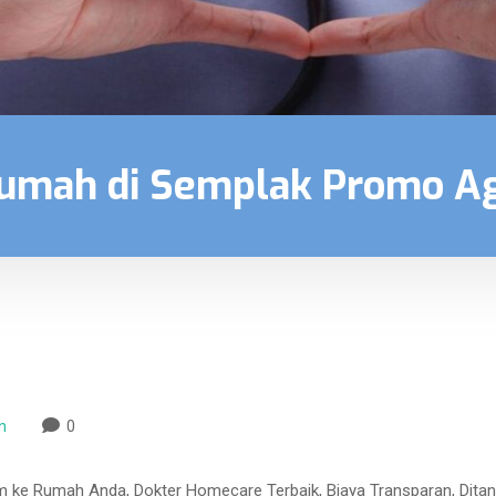
Rumah di Semplak Promo A
n
0
m ke Rumah Anda, Dokter Homecare Terbaik, Biaya Transparan, Dita