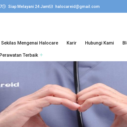
7
Siap Melayani 24 Jam
halocareid@gmail.com
Sekilas Mengenai Halocare
Karir
Hubungi Kami
B
 Perawatan Terbaik