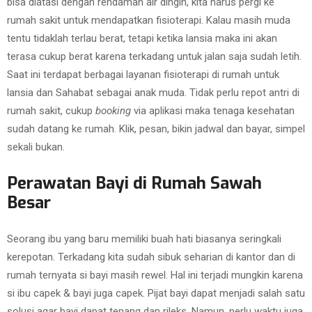
bisa diatasi dengan rendaman air dingin, kita harus pergi ke
rumah sakit untuk mendapatkan fisioterapi. Kalau masih muda
tentu tidaklah terlau berat, tetapi ketika lansia maka ini akan
terasa cukup berat karena terkadang untuk jalan saja sudah letih.
Saat ini terdapat berbagai layanan fisioterapi di rumah untuk
lansia dan Sahabat sebagai anak muda. Tidak perlu repot antri di
rumah sakit, cukup
booking
via aplikasi maka tenaga kesehatan
sudah datang ke rumah. Klik, pesan, bikin jadwal dan bayar, simpel
sekali bukan.
Perawatan Bayi di Rumah Sawah
Besar
Seorang ibu yang baru memiliki buah hati biasanya seringkali
kerepotan. Terkadang kita sudah sibuk seharian di kantor dan di
rumah ternyata si bayi masih rewel. Hal ini terjadi mungkin karena
si ibu capek & bayi juga capek. Pijat bayi dapat menjadi salah satu
solusi agar bayi dapat tenang dan rileks. Namun, perlu waktu juga