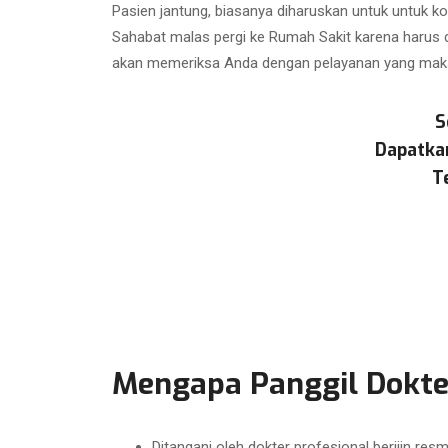
Pasien jantung, biasanya diharuskan untuk untuk kon
Sahabat malas pergi ke Rumah Sakit karena harus di
akan memeriksa Anda dengan pelayanan yang maksim
S
Dapatka
T
Mengapa Panggil Dokter
Ditangani oleh dokter profesional berijin resm