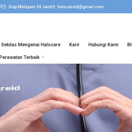
7
Siap Melayani 24 Jam
halocareid@gmail.com
Sekilas Mengenai Halocare
Karir
Hubungi Kami
B
 Perawatan Terbaik