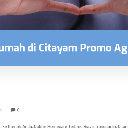
Rumah di Citayam Promo A
n
0
m ke Rumah Anda, Dokter Homecare Terbaik, Biaya Transparan, Dita