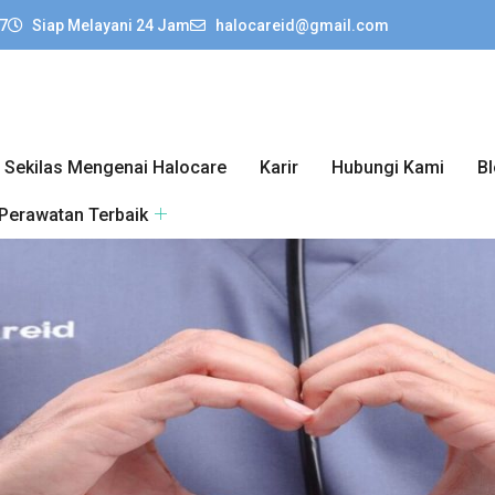
7
Siap Melayani 24 Jam
halocareid@gmail.com
Sekilas Mengenai Halocare
Karir
Hubungi Kami
B
 Perawatan Terbaik