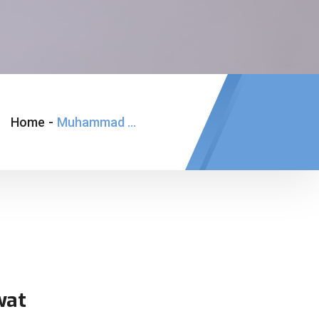
Home
-
Muhammad Gilang Desembri
wat