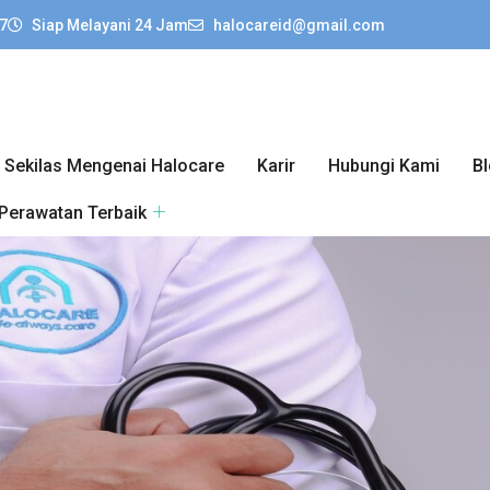
7
Siap Melayani 24 Jam
halocareid@gmail.com
Sekilas Mengenai Halocare
Karir
Hubungi Kami
B
 Perawatan Terbaik