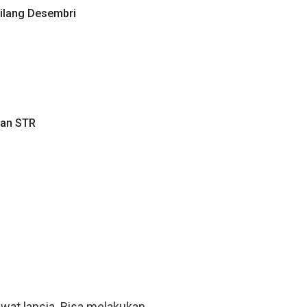
lang Desembri
tan STR
wat lansia. Bisa melakukan