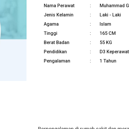
Nama Perawat
Muhammad Gi
Jenis Kelamin
Laki - Laki
Agama
Islam
Tinggi
165 CM
Berat Badan
55 KG
Pendidikan
D3 Keperawa
Pengalaman
1 Tahun
Berpengalaman di rumah sakit dan mera