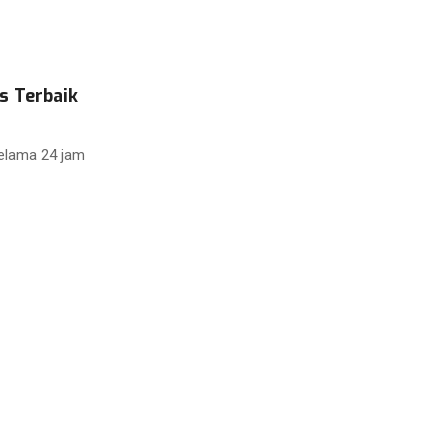
s Terbaik
elama 24 jam