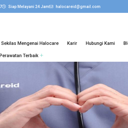
7
Siap Melayani 24 Jam
halocareid@gmail.com
Sekilas Mengenai Halocare
Karir
Hubungi Kami
B
 Perawatan Terbaik