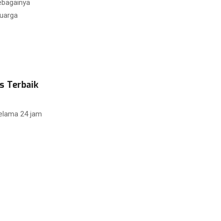
sebagainya
luarga
s Terbaik
elama 24 jam