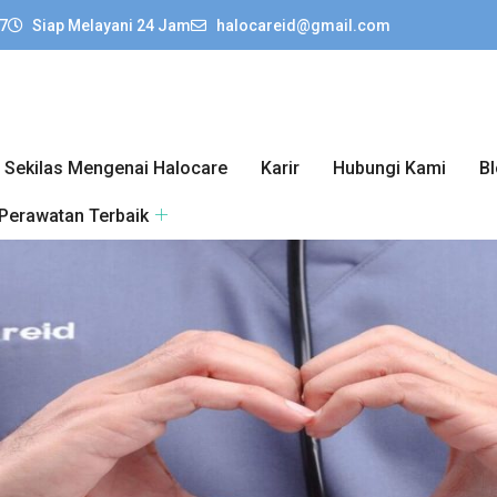
7
Siap Melayani 24 Jam
halocareid@gmail.com
Sekilas Mengenai Halocare
Karir
Hubungi Kami
B
 Perawatan Terbaik