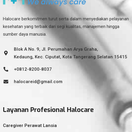
Halocare berkomitmen turut serta dalam menyediakan pelayanan
kesehatan yang terbaik dari segi kualitas, manajemen hingga
sumber daya manusia.
Blok A No. 9, Jl. Perumahan Arya Graha,
Kedaung, Kec. Ciputat, Kota Tangerang Selatan 15415
+0812-8200-8037
halocareid@gmail.com
Layanan Profesional Halocare
Caregiver Perawat Lansia