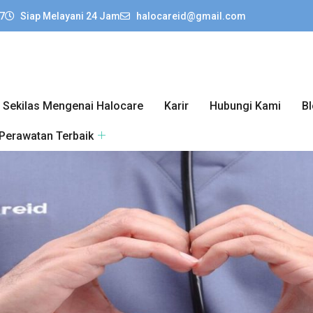
7
Siap Melayani 24 Jam
halocareid@gmail.com
Sekilas Mengenai Halocare
Karir
Hubungi Kami
B
 Perawatan Terbaik