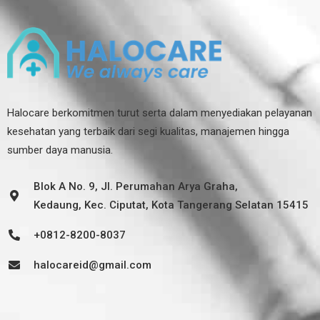
Halocare berkomitmen turut serta dalam menyediakan pelayanan
kesehatan yang terbaik dari segi kualitas, manajemen hingga
sumber daya manusia.
Blok A No. 9, Jl. Perumahan Arya Graha,
Kedaung, Kec. Ciputat, Kota Tangerang Selatan 15415
+0812-8200-8037
halocareid@gmail.com