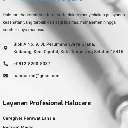
Halocare berkomitmen turut serta dalam menyediakan pelayanan
kesehatan yang terbaik dari segi kualitas, manajemen hingga
sumber daya manusia.
Blok A No. 9, Jl. Perumahan Arya Graha,
Kedaung, Kec. Ciputat, Kota Tangerang Selatan 15415
+0812-8200-8037
halocareid@gmail.com
Layanan Profesional Halocare
Caregiver Perawat Lansia
Perawat Medis