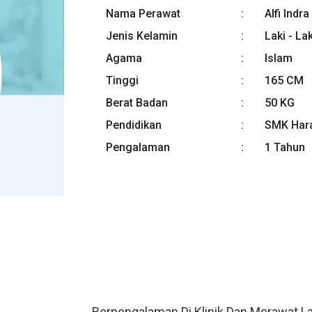
Nama Perawat
Alfi Ind
Jenis Kelamin
Laki - Lak
Agama
Islam
Tinggi
165 CM
Berat Badan
50 KG
Pendidikan
SMK Har
Pengalaman
1 Tahun
Berpengalaman Di Klinik Dan Merawat L