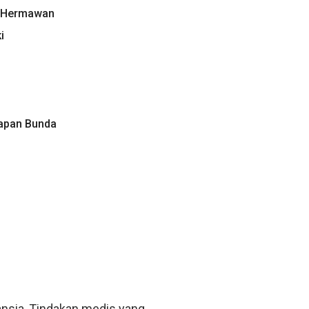
ra Hermawan
i
apan Bunda
ansia, Tindakan medis yang