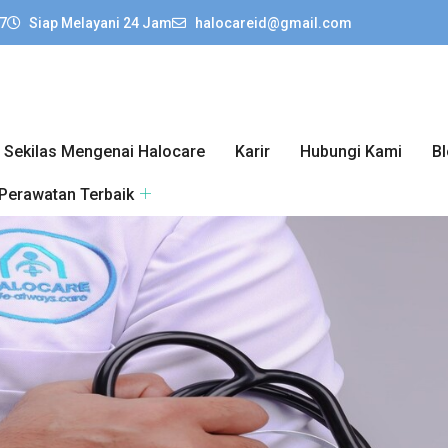
7
Siap Melayani 24 Jam
halocareid@gmail.com
Sekilas Mengenai Halocare
Karir
Hubungi Kami
B
 Perawatan Terbaik