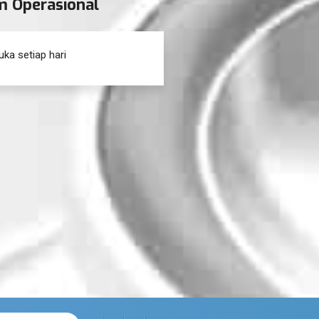
m Operasional
uka setiap hari