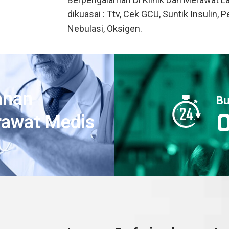
dikuasai : Ttv, Cek GCU, Suntik Insulin,
Nebulasi, Oksigen.
anan
Bu
rawat Medis