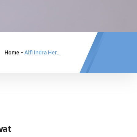
Home
-
Alfi Indra Hermawan
wat