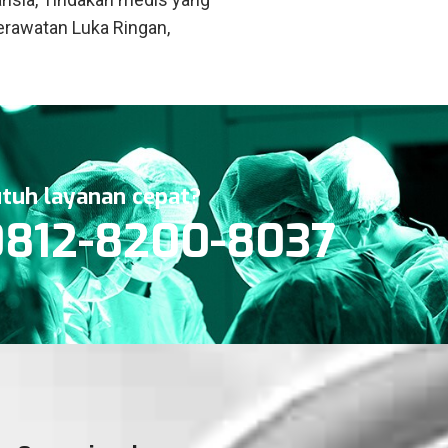
 Perawatan Luka Ringan,
tuh layanan cepat?
0812-8200-8037