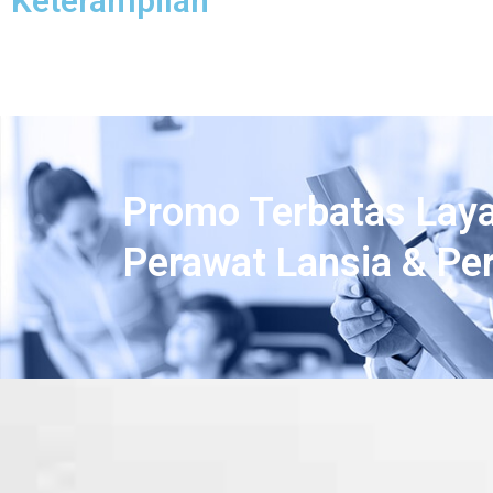
Keterampilan
Promo Terbatas Lay
Perawat Lansia & Pe