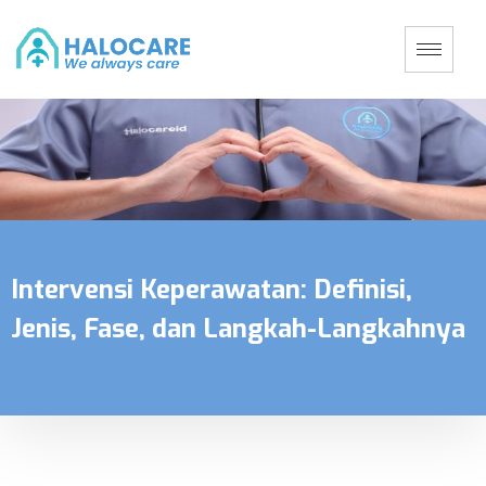
Intervensi Keperawatan: Definisi,
Jenis, Fase, dan Langkah-Langkahnya